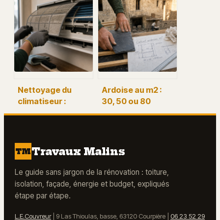
pour comprendre
pour votre façade
votre facture et
: comparatif et
réduire les coûts
critères de
performance
Nettoyage du
Ardoise au m2 :
climatiseur :
30, 50 ou 80
filtres,
pièces selon
condensats et
format, pureau et
erreurs qui font
pente
surconsommer
Travaux Malins
TM
Le guide sans jargon de la rénovation : toiture,
isolation, façade, énergie et budget, expliqués
étape par étape.
L.E.Couvreur
|
9 Las Thioulas, basse, 63120 Courpière
|
06 23 52 29