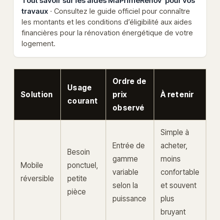
Tout savoir sur les aides MaPrimeRénov’ pour vos
travaux
· Consultez le guide officiel pour connaître
les montants et les conditions d’éligibilité aux aides
financières pour la rénovation énergétique de votre
logement.
Ordre de
Usage
Solution
prix
À retenir
courant
observé
Simple à
Entrée de
acheter,
Besoin
gamme
moins
Mobile
ponctuel,
variable
confortable
réversible
petite
selon la
et souvent
pièce
puissance
plus
bruyant