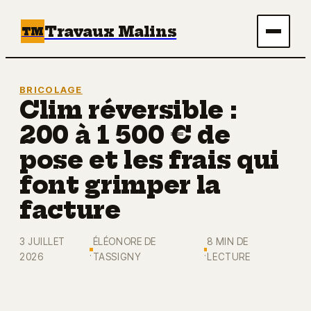
Travaux Malins
TM
Maison
BRICOLAGE
Clim réversible :
Bricolage
200 à 1 500 € de
Immobilier
pose et les frais qui
font grimper la
Écologie & Énergie
facture
Déco
3 JUILLET
ÉLÉONORE DE
8 MIN DE
·
·
2026
TASSIGNY
LECTURE