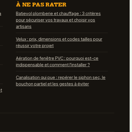
À NE PAS RATER
a
Batievol plomberie et chauffage : 3 critères
pour sécuriser vos travaux et choisir vos
artisans
Velux : prix, dimensions et codes tailles pour
réussir votre projet
Aération de fenêtre PVC : pourquoi est-ce
indispensable et comment l'installer ?
Canalisation qui pue : repérer le siphon sec, le
bouchon partiel et les gestes à éviter
et