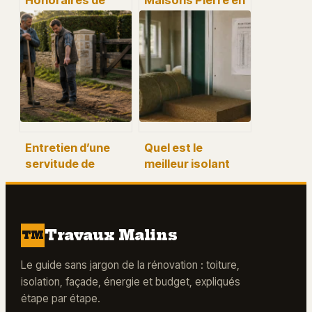
syndic sur travaux
difficulté : 32 000
: 3 règles pour
€ de pénalités
éviter les
impayées et 3
surfacturations
réflexes pour
sauver votre
chantier
Entretien d’une
Quel est le
servitude de
meilleur isolant
passage : 3 règles
phonique ? 5
pour répartir les
matériaux
frais et éviter les
comparés pour un
conflits
silence durable
Travaux Malins
TM
Le guide sans jargon de la rénovation : toiture,
isolation, façade, énergie et budget, expliqués
étape par étape.