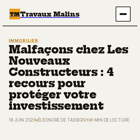
Travaux Malins
TM
Maison
IMMOBILIER
Malfaçons chez Les
Bricolage
Nouveaux
Immobilier
Constructeurs : 4
recours pour
Écologie & Énergie
protéger votre
Déco
investissement
18 JUIN 2026
ÉLÉONORE DE TASSIGNY
6 MIN DE LECTURE
·
·