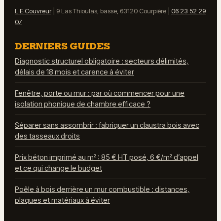
L.E.Couvreur
|
9 Las Thioulas, basse, 63120 Courpière
|
06 23 52 29
07
DERNIERS GUIDES
Diagnostic structurel obligatoire : secteurs délimités,
délais de 18 mois et carence à éviter
Fenêtre, porte ou mur : par où commencer pour une
isolation phonique de chambre efficace ?
Séparer sans assombrir : fabriquer un claustra bois avec
des tasseaux droits
Prix béton imprimé au m² : 85 € HT posé, 6 €/m² d’appel
et ce qui change le budget
Poêle à bois derrière un mur combustible : distances,
plaques et matériaux à éviter