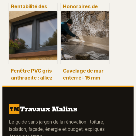
Rentabilité des
Honoraires de
travaux :
syndic sur travaux
comment piloter
: 3 règles pour
vos chantiers
éviter les
sans sacrifier vos
surfacturations
marges
Fenêtre PVC gris
Cuvelage de mur
anthracite : alliez
enterré : 15 mm
design moderne,
d’enduit et 3
isolation Uw 1,2 et
étapes clés pour
sécurité
stopper
renforcée
définitivement les
Travaux Malins
TM
infiltrations
Le guide sans jargon de la rénovation : toiture,
isolation, façade, énergie et budget, expliqués