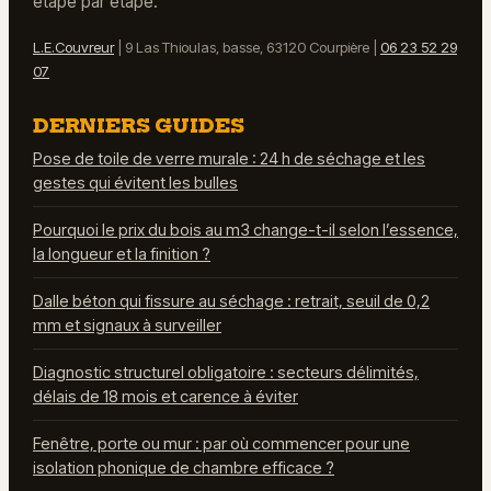
étape par étape.
L.E.Couvreur
|
9 Las Thioulas, basse, 63120 Courpière
|
06 23 52 29
07
DERNIERS GUIDES
Pose de toile de verre murale : 24 h de séchage et les
gestes qui évitent les bulles
Pourquoi le prix du bois au m3 change-t-il selon l’essence,
la longueur et la finition ?
Dalle béton qui fissure au séchage : retrait, seuil de 0,2
mm et signaux à surveiller
Diagnostic structurel obligatoire : secteurs délimités,
délais de 18 mois et carence à éviter
Fenêtre, porte ou mur : par où commencer pour une
isolation phonique de chambre efficace ?