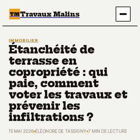
Travaux Malins
TM
Maison
IMMOBILIER
Étanchéité de
Bricolage
terrasse en
Immobilier
copropriété : qui
paie, comment
Écologie & Énergie
voter les travaux et
Déco
prévenir les
infiltrations ?
15 MAI 2026
ÉLÉONORE DE TASSIGNY
7 MIN DE LECTURE
·
·