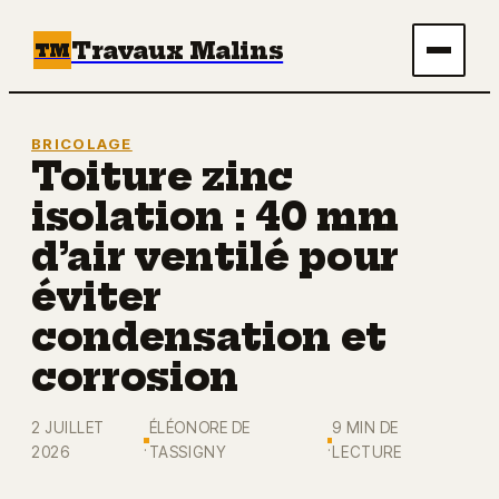
Travaux Malins
TM
Maison
BRICOLAGE
Toiture zinc
Bricolage
isolation : 40 mm
Immobilier
d’air ventilé pour
éviter
Écologie & Énergie
condensation et
Déco
corrosion
2 JUILLET
ÉLÉONORE DE
9 MIN DE
·
·
2026
TASSIGNY
LECTURE