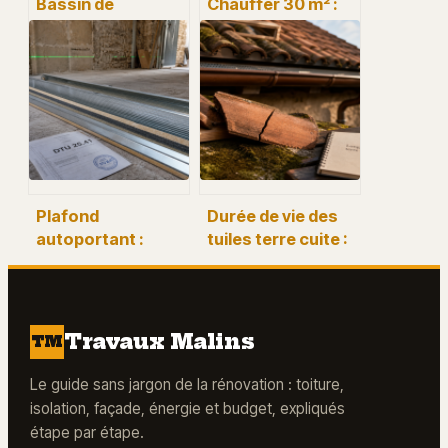
Bassin de
Chauffer 30 m² :
rétention en
pourquoi
maison
multiplier les
individuelle :
radiateurs est
obligations
plus efficace
légales et
qu’un seul appareil
solutions
puissant
techniques
Plafond
Durée de vie des
autoportant :
tuiles terre cuite :
portée maximale
50 à 100 ans si la
et règles de pose
pose et l’entretien
selon le DTU 25.41
suivent
Travaux Malins
TM
Le guide sans jargon de la rénovation : toiture,
isolation, façade, énergie et budget, expliqués
étape par étape.