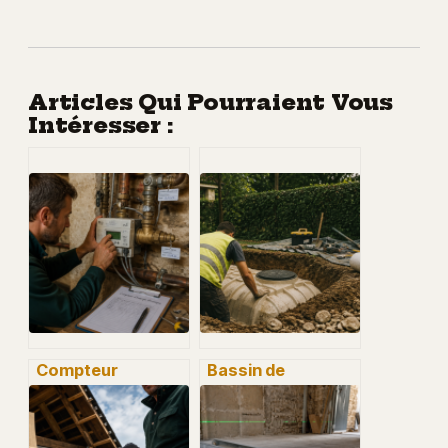
Articles Qui Pourraient Vous
Intéresser :
Compteur
Bassin de
d’énergie
rétention en
thermique :
maison
facturer le
individuelle :