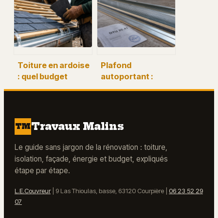
chauffage au réel
obligations
sans intrusion
légales et
chez les
solutions
occupants
techniques
Toiture en ardoise
Plafond
: quel budget
autoportant :
prévoir pour une
portée maximale
rénovation
et règles de pose
durable ?
selon le DTU 25.41
Travaux Malins
TM
Le guide sans jargon de la rénovation : toiture,
isolation, façade, énergie et budget, expliqués
étape par étape.
L.E.Couvreur
|
9 Las Thioulas, basse, 63120 Courpière
|
06 23 52 29
07