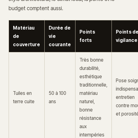
budget comptent aussi.
Matériau
Durée de
Points
Points d
de
vie
forts
vigilance
couverture
courante
Très bonne
durabilité,
esthétique
Pose soig
traditionnelle,
indispensa
Tuiles en
50 à 100
matériau
entretien
terre cuite
ans
naturel,
contre mo
bonne
et porosit
résistance
aux
intempéries