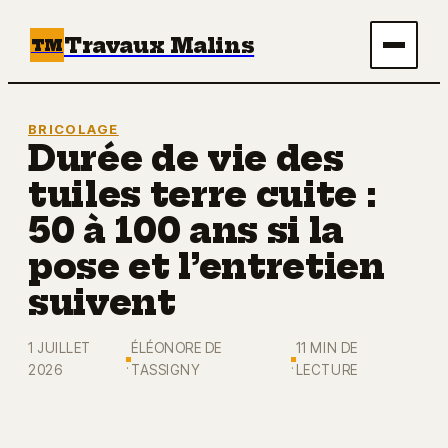
Travaux Malins
TM
Maison
BRICOLAGE
Durée de vie des
Bricolage
tuiles terre cuite :
Immobilier
50 à 100 ans si la
pose et l’entretien
Écologie & Énergie
suivent
Déco
1 JUILLET
ÉLÉONORE DE
11 MIN DE
·
·
2026
TASSIGNY
LECTURE