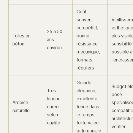
Coût
souvent
Vieillisse
compétitif,
esthétiqu
25 à 50
Tuiles en
bonne
plus visibl
ans
béton
résistance
sensibilité
environ
mécanique,
possible à
formats
l’encrass
réguliers
Grande
Budget él
Très
élégance,
pose
longue
excellente
Ardoise
spécialisé
durée
tenue dans
naturelle
compatibil
selon
le temps,
architectur
qualité
forte valeur
vérifier
patrimoniale