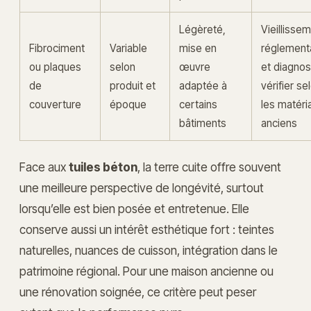
Légèreté,
Vieillissem
Fibrociment
Variable
mise en
réglement
ou plaques
selon
œuvre
et diagnos
de
produit et
adaptée à
vérifier se
couverture
époque
certains
les matéri
bâtiments
anciens
Face aux
tuiles béton
, la terre cuite offre souvent
une meilleure perspective de longévité, surtout
lorsqu’elle est bien posée et entretenue. Elle
conserve aussi un intérêt esthétique fort : teintes
naturelles, nuances de cuisson, intégration dans le
patrimoine régional. Pour une maison ancienne ou
une rénovation soignée, ce critère peut peser