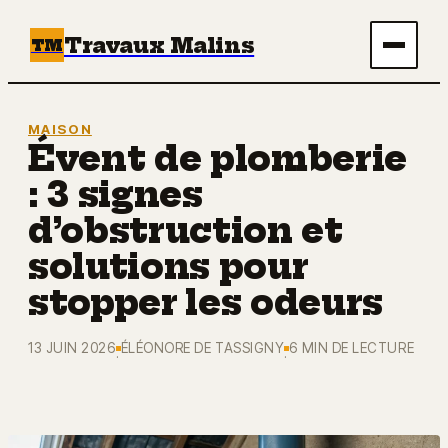
Travaux Malins
TM
Maison
MAISON
Évent de plomberie
Bricolage
: 3 signes
Immobilier
d’obstruction et
solutions pour
Écologie & Énergie
stopper les odeurs
Déco
13 JUIN 2026
ÉLÉONORE DE TASSIGNY
6 MIN DE LECTURE
·
·