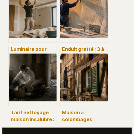
Luminaire pour
Enduit gratté : 3 à
faux plafond :
8 heures de
choisir la solution
patience pour une
d’éclairage
façade durable et
adaptée à chaque
esthétique
pièce
Tarif nettoyage
Maison à
maison insalubre :
colombages :
de 30 € à 100 € le
structure,
m² selon
rénovation et