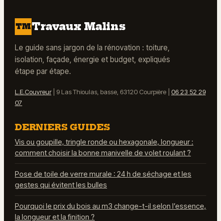
l’encombrement
secrets d’un
patrimoine
Travaux Malins
TM
durable
Le guide sans jargon de la rénovation : toiture,
isolation, façade, énergie et budget, expliqués
étape par étape.
L.E.Couvreur
|
9 Las Thioulas, basse, 63120 Courpière
|
06 23 52 29
07
DERNIERS GUIDES
Vis ou goupille, tringle ronde ou hexagonale, longueur :
comment choisir la bonne manivelle de volet roulant ?
Pose de toile de verre murale : 24 h de séchage et les
gestes qui évitent les bulles
Pourquoi le prix du bois au m3 change-t-il selon l’essence,
la longueur et la finition ?