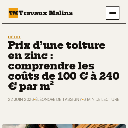
Travaux Malins
TM
Maison
DÉCO
Prix d’une toiture
Bricolage
en zinc :
Immobilier
comprendre les
coûts de 100 € à 240
Écologie & Énergie
€ par m²
Déco
22 JUIN 2026
ÉLÉONORE DE TASSIGNY
6 MIN DE LECTURE
·
·