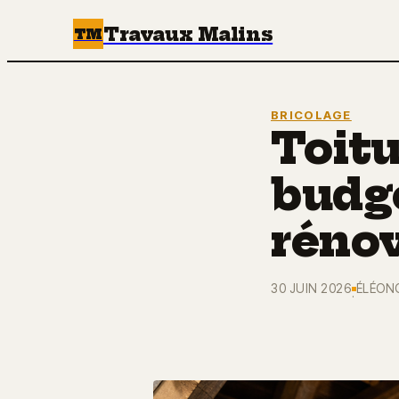
Travaux Malins
TM
BRICOLAGE
Toitu
budge
rénov
30 JUIN 2026
ÉLÉON
·