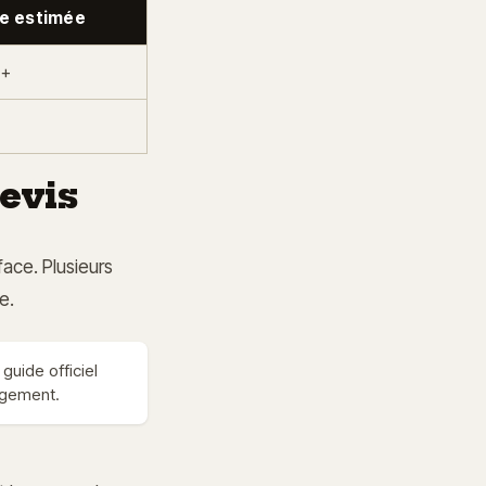
ie estimée
 +
devis
face. Plusieurs
e.
guide officiel
logement.