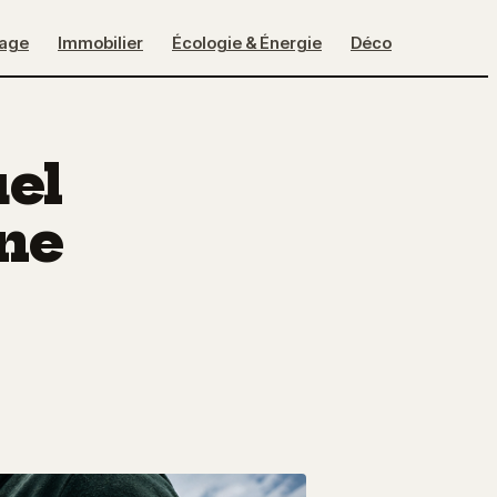
lage
Immobilier
Écologie & Énergie
Déco
uel
une