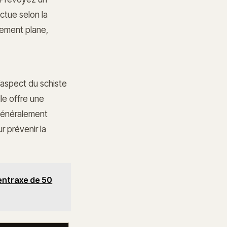
uctue selon la
itement plane,
l’aspect du schiste
lle offre une
 généralement
r prévenir la
entraxe de 50