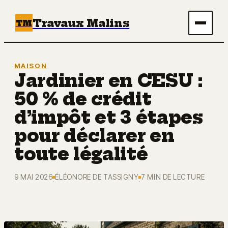
Travaux Malins
TM
Maison
MAISON
Jardinier en CESU :
Bricolage
50 % de crédit
Immobilier
d’impôt et 3 étapes
pour déclarer en
Écologie & Énergie
toute légalité
Déco
9 MAI 2026
ÉLÉONORE DE TASSIGNY
7 MIN DE LECTURE
·
·