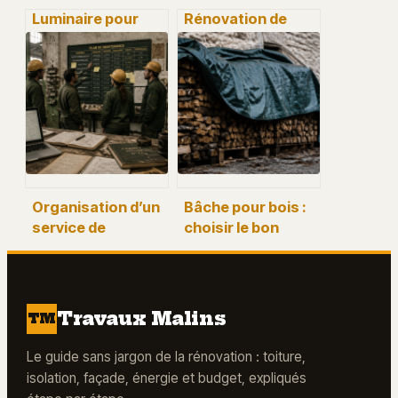
Luminaire pour
Rénovation de
faux plafond :
carrelage : 4
choisir la solution
étapes
d’éclairage
techniques pour
adaptée à chaque
éviter les
pièce
malfaçons et
garantir 10 ans de
tranquillité
Organisation d’un
Bâche pour bois :
service de
choisir le bon
maintenance : 4
grammage et 4
leviers pour
règles pour un
réduire vos
séchage efficace
pannes de 30%
Travaux Malins
TM
Le guide sans jargon de la rénovation : toiture,
isolation, façade, énergie et budget, expliqués