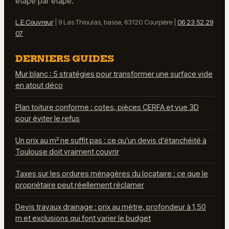
étape par étape.
L.E.Couvreur
|
9 Las Thioulas, basse, 63120 Courpière
|
06 23 52 29
07
DERNIERS GUIDES
Mur blanc : 5 stratégies pour transformer une surface vide
en atout déco
Plan toiture conforme : cotes, pièces CERFA et vue 3D
pour éviter le refus
Un prix au m² ne suffit pas : ce qu’un devis d’étanchéité à
Toulouse doit vraiment couvrir
Taxes sur les ordures ménagères du locataire : ce que le
propriétaire peut réellement réclamer
Devis travaux drainage : prix au mètre, profondeur à 1,50
m et exclusions qui font varier le budget