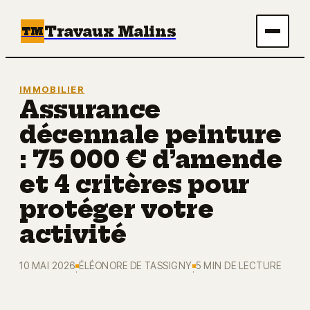
Travaux Malins
TM
Maison
IMMOBILIER
Assurance
Bricolage
décennale peinture
Immobilier
: 75 000 € d’amende
et 4 critères pour
Écologie & Énergie
protéger votre
Déco
activité
10 MAI 2026
ÉLÉONORE DE TASSIGNY
5 MIN DE LECTURE
·
·