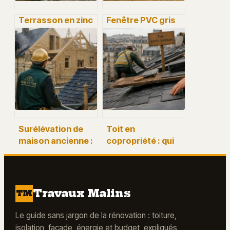
Terrasson en zinc
Fenêtre PVC gris
: pourquoi cette
anthracite : alliez
solution est
design moderne,
indispensable
isolation Uw 1,2 et
pour les toitures à
sécurité
faible pente
renforcée
Surélévation de
Toit en
maison ancienne :
copropriété : qui
comment ajouter
paie les travaux et
un étage sans
comment lire les
fragiliser la
tantièmes ?
structure ?
Travaux Malins
TM
Le guide sans jargon de la rénovation : toiture,
isolation, façade, énergie et budget, expliqués