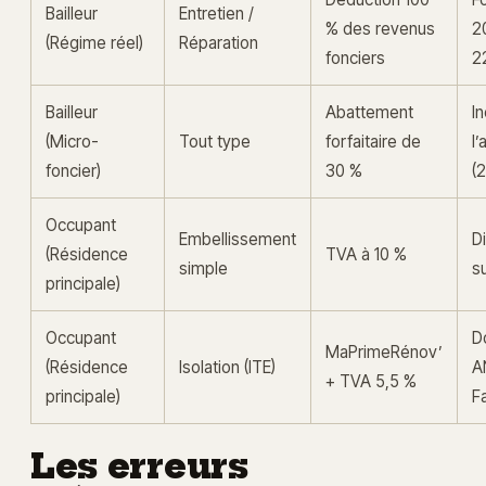
Bailleur
Entretien /
% des revenus
2
(Régime réel)
Réparation
fonciers
2
Bailleur
Abattement
I
(Micro-
Tout type
forfaitaire de
l
foncier)
30 %
(
Occupant
Embellissement
D
(Résidence
TVA à 10 %
simple
s
principale)
Occupant
D
MaPrimeRénov’
(Résidence
Isolation (ITE)
A
+ TVA 5,5 %
principale)
F
Les erreurs