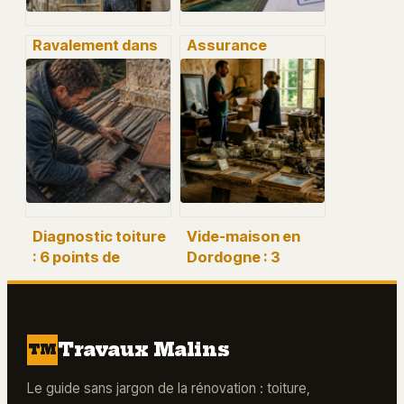
Ravalement dans
Assurance
le 92 : pourquoi un
décennale
mauvais
peinture : 75 000 €
diagnostic peut
d’amende et 4
doubler votre
critères pour
facture
protéger votre
activité
Diagnostic toiture
Vide-maison en
: 6 points de
Dordogne : 3
contrôle pour
méthodes pour
prévenir une
vider votre
réfection
logement en 48
coûteuse
heures
Travaux Malins
TM
Le guide sans jargon de la rénovation : toiture,