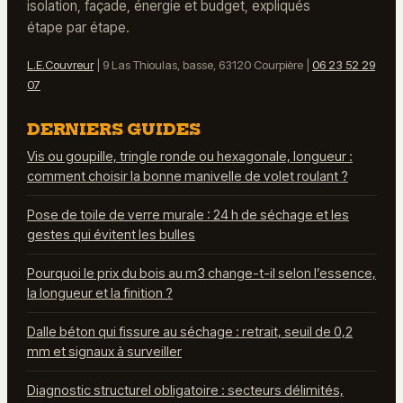
isolation, façade, énergie et budget, expliqués
étape par étape.
L.E.Couvreur
|
9 Las Thioulas, basse, 63120 Courpière
|
06 23 52 29
07
DERNIERS GUIDES
Vis ou goupille, tringle ronde ou hexagonale, longueur :
comment choisir la bonne manivelle de volet roulant ?
Pose de toile de verre murale : 24 h de séchage et les
gestes qui évitent les bulles
Pourquoi le prix du bois au m3 change-t-il selon l’essence,
la longueur et la finition ?
Dalle béton qui fissure au séchage : retrait, seuil de 0,2
mm et signaux à surveiller
Diagnostic structurel obligatoire : secteurs délimités,