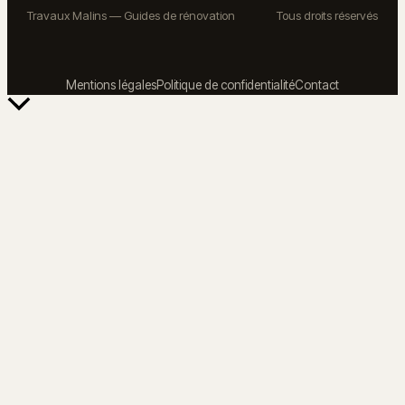
Travaux Malins — Guides de rénovation
Tous droits réservés
Mentions légales
Politique de confidentialité
Contact
Retour
en
haut