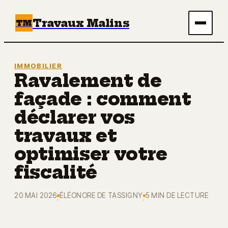
Travaux Malins
TM
Maison
IMMOBILIER
Ravalement de
Bricolage
façade : comment
Immobilier
déclarer vos
travaux et
Écologie & Énergie
optimiser votre
Déco
fiscalité
20 MAI 2026
ÉLÉONORE DE TASSIGNY
5 MIN DE LECTURE
·
·