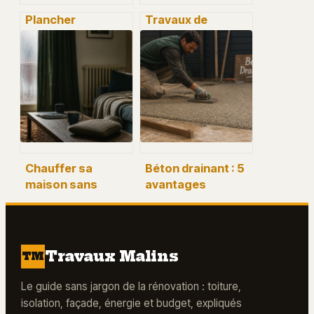
Plancher
Travaux de
chauffant gaz : le
maison et impôts :
confort thermique
3 dispositifs pour
absolu pour un
réduire votre
budget maîtrisé
facture fiscale
Chauffer sa
Béton drainant : 5
maison sans
avantages
chauffage : 7
majeurs pour vos
méthodes pour
aménagements
gagner 3°C et
extérieurs
réduire ses
Travaux Malins
TM
factures
Le guide sans jargon de la rénovation : toiture,
isolation, façade, énergie et budget, expliqués