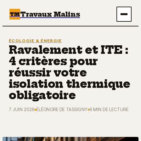
Travaux Malins
TM
Maison
ÉCOLOGIE & ÉNERGIE
Ravalement et ITE :
Bricolage
4 critères pour
Immobilier
réussir votre
isolation thermique
Écologie & Énergie
obligatoire
Déco
7 JUIN 2026
ÉLÉONORE DE TASSIGNY
6 MIN DE LECTURE
·
·