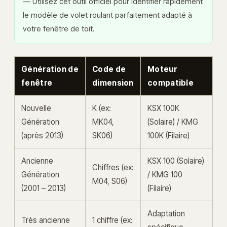
— Utilisez cet outil officiel pour identifier rapidement
le modèle de volet roulant parfaitement adapté à
votre fenêtre de toit.
Génération de
Code de
Moteur
fenêtre
dimension
compatible
Nouvelle
K (ex:
KSX 100K
Génération
MK04,
(Solaire) / KMG
(après 2013)
SK06)
100K (Filaire)
Ancienne
KSX 100 (Solaire)
Chiffres (ex:
Génération
/ KMG 100
M04, S06)
(2001 – 2013)
(Filaire)
Adaptation
Très ancienne
1 chiffre (ex: