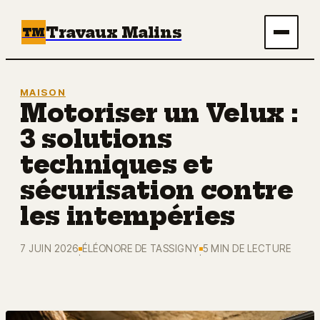
Travaux Malins
TM
Maison
MAISON
Motoriser un Velux :
Bricolage
3 solutions
Immobilier
techniques et
sécurisation contre
Écologie & Énergie
les intempéries
Déco
7 JUIN 2026
ÉLÉONORE DE TASSIGNY
5 MIN DE LECTURE
·
·