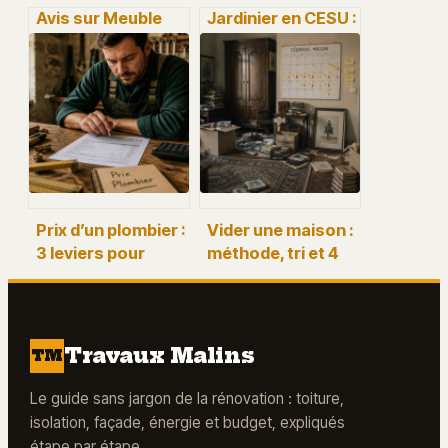
Avis sur Meuble
Jardinier en CESU :
House : le prestige
50 % de crédit
du bois massif
d’impôt et 3
face aux réalités
étapes pour
de la livraison
déclarer en toute
légalité
Prix d’un plombier :
Vider une maison :
3 leviers pour
méthode, tri et 4
maîtriser votre
solutions pour
facture et éviter
réussir
les surcoûts
l’évacuation
Travaux Malins
TM
Le guide sans jargon de la rénovation : toiture,
isolation, façade, énergie et budget, expliqués
étape par étape.