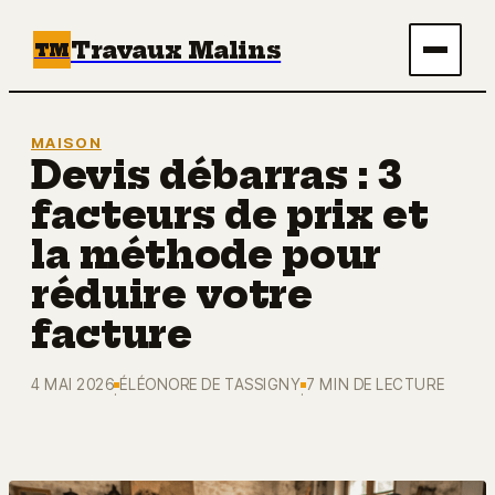
Travaux Malins
TM
Maison
MAISON
Devis débarras : 3
Bricolage
facteurs de prix et
Immobilier
la méthode pour
réduire votre
Écologie & Énergie
facture
Déco
4 MAI 2026
ÉLÉONORE DE TASSIGNY
7 MIN DE LECTURE
·
·