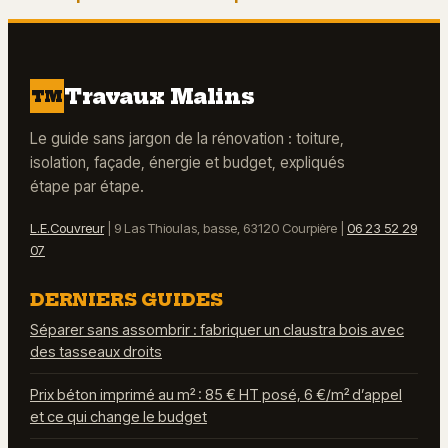
: tarifs, méthodes
réglage précis
et astuces pour
pour une surface
diviser la facture
plane
par deux
Travaux Malins
TM
Le guide sans jargon de la rénovation : toiture,
isolation, façade, énergie et budget, expliqués
étape par étape.
L.E.Couvreur
|
9 Las Thioulas, basse, 63120 Courpière
|
06 23 52 29
07
DERNIERS GUIDES
Séparer sans assombrir : fabriquer un claustra bois avec
des tasseaux droits
Prix béton imprimé au m² : 85 € HT posé, 6 €/m² d’appel
et ce qui change le budget