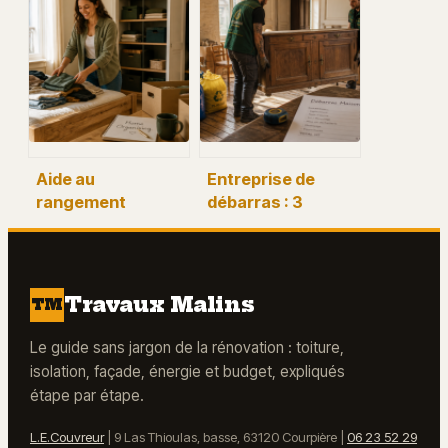
durée de vie et les
une façade
3 réflexes pour
durable et
stopper le
uniforme
pourrissement
Aide au
Entreprise de
rangement
débarras : 3
maison : 3 étapes
formules
pour
tarifaires et les
désencombrer
étapes pour
sans s’épuiser
réussir votre
Travaux Malins
TM
projet
Le guide sans jargon de la rénovation : toiture,
isolation, façade, énergie et budget, expliqués
étape par étape.
L.E.Couvreur
|
9 Las Thioulas, basse, 63120 Courpière
|
06 23 52 29