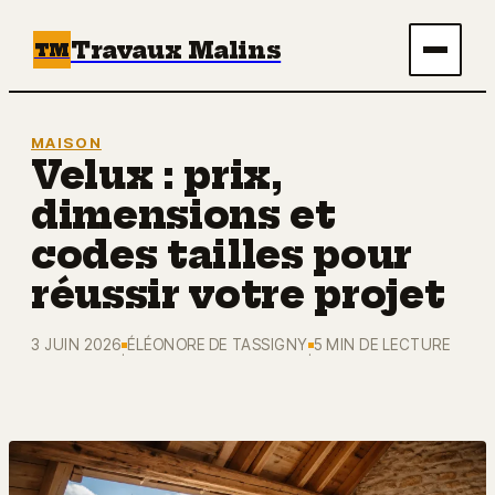
Travaux Malins
TM
Maison
MAISON
Velux : prix,
Bricolage
dimensions et
Immobilier
codes tailles pour
réussir votre projet
Écologie & Énergie
3 JUIN 2026
ÉLÉONORE DE TASSIGNY
5 MIN DE LECTURE
Déco
·
·