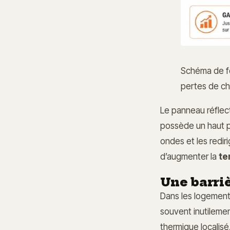
Schéma de fo
pertes de ch
Le panneau réflec
possède un haut pou
ondes et les redir
d’augmenter la
te
Une barri
Dans les logements
souvent inutilemen
thermique localisé.