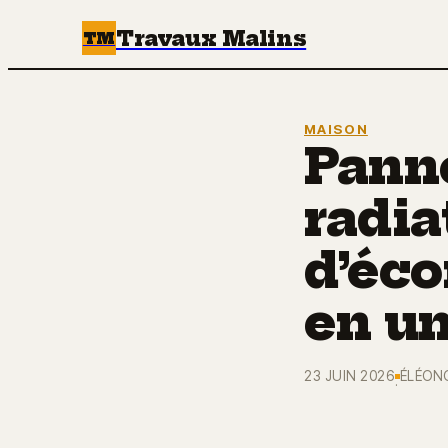
Travaux Malins
TM
MAISON
Panne
radia
d’éc
en un
23 JUIN 2026
ÉLÉON
·