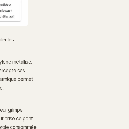
ter les
lène métallisé,
ntercepte ces
thermique permet
e.
teur grimpe
ur brise ce pont
l’énergie consommée