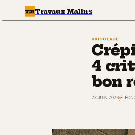
Travaux Malins
TM
BRICOLAGE
Crépi
4 cri
bon 
23 JUIN 2026
ÉLÉON
·