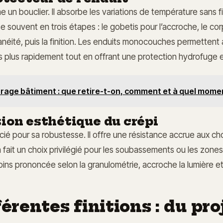
e un bouclier. Il absorbe les variations de température sans f
se souvent en trois étapes : le gobetis pour l’accroche, le co
planéité, puis la finition. Les enduits monocouches permettent
s plus rapidement tout en offrant une protection hydrofuge e
rage bâtiment : que retire-t-on, comment et à quel mome
ion esthétique du crépi
cié pour sa robustesse. Il offre une résistance accrue aux ch
en fait un choix privilégié pour les soubassements ou les zon
oins prononcée selon la granulométrie, accroche la lumière 
férentes finitions : du pro