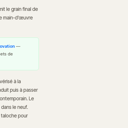
t le grain final de
de main-d’œuvre
novation
—
jets de
érisé à la
nduit puis à passer
 contemporain. Le
 dans le neuf.
a taloche pour