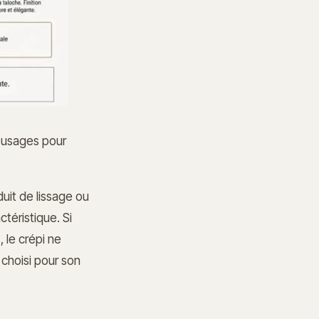
t usages pour
uit de lissage ou
téristique. Si
 le crépi ne
 choisi pour son