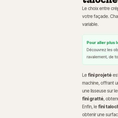
Le choix entre crép
votre façade. Ch
variable.
Pour aller plus l
Découvrez les obl
ravalement, de t
Le
fini projeté
est
machine, offrant u
une lisseuse sur l
fini gratté
, obten
Enfin, le
fini talo
obtenir une surfac