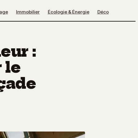
lage
Immobilier
Écologie & Énergie
Déco
eur :
 le
çade