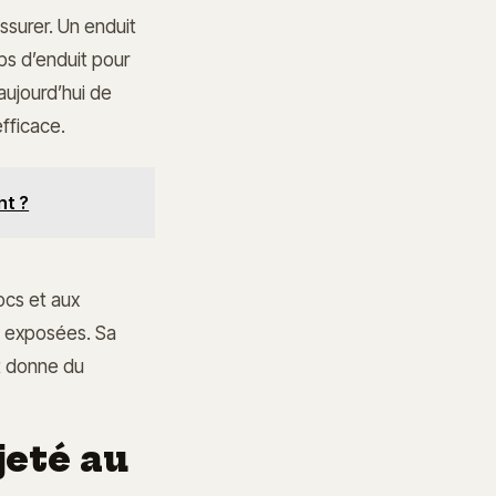
issurer. Un enduit
rps d’enduit pour
 aujourd’hui de
fficace.
nt ?
ocs et aux
es exposées. Sa
et donne du
jeté au