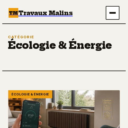
Travaux Malins
TM
Maison
CATÉGORIE
Écologie & Énergie
Bricolage
Immobilier
Écologie & Énergie
Déco
ÉCOLOGIE & ÉNERGIE