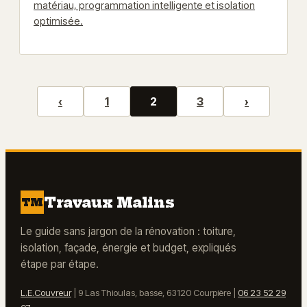
matériau, programmation intelligente et isolation
optimisée.
‹
1
2
3
›
Travaux Malins
TM
Le guide sans jargon de la rénovation : toiture,
isolation, façade, énergie et budget, expliqués
étape par étape.
L.E.Couvreur
|
9 Las Thioulas, basse, 63120 Courpière
|
06 23 52 29