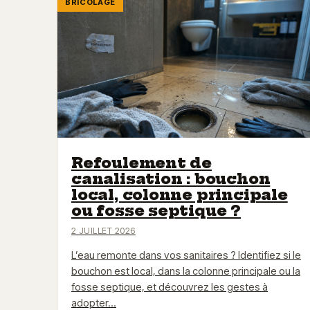
BRICOLAGE
Refoulement de
canalisation : bouchon
local, colonne principale
ou fosse septique ?
2 JUILLET 2026
L’eau remonte dans vos sanitaires ? Identifiez si le
bouchon est local, dans la colonne principale ou la
fosse septique, et découvrez les gestes à
adopter…