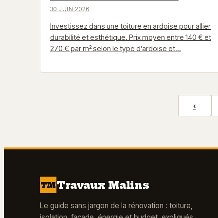
30 JUIN 2026
Investissez dans une toiture en ardoise pour allier
durabilité et esthétique. Prix moyen entre 140 € et
270 € par m² selon le type d'ardoise et…
‹
Travaux Malins
TM
Le guide sans jargon de la rénovation : toiture,
isolation, façade, énergie et budget, expliqués