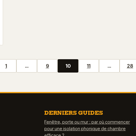
1
…
9
10
11
…
28
DERNIERS GUIDES
Fenêtre, porte ou mur : par où commencer
pour une isolation phonique de chambre
efficace ?