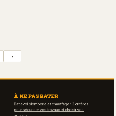
›
À NE PAS RATER
Batievol plomberie et chauffage : 3 critères
pour sécuriser vos travaux et choisir vos
artisans